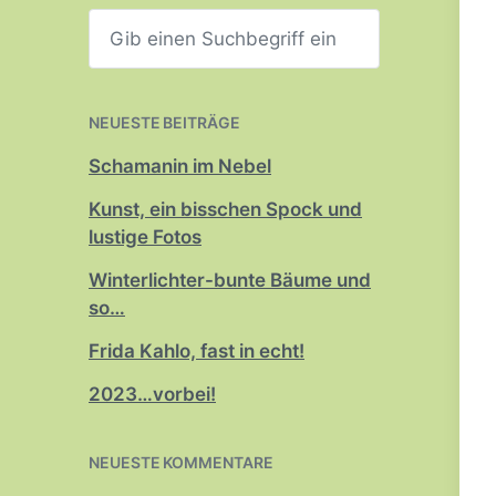
S
u
c
h
e
n
NEUESTE BEITRÄGE
Schamanin im Nebel
Kunst, ein bisschen Spock und
lustige Fotos
Winterlichter-bunte Bäume und
so…
Frida Kahlo, fast in echt!
2023…vorbei!
NEUESTE KOMMENTARE