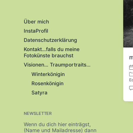
Über mich
InstaProfil
Datenschutzerklärung
Kontakt…falls du meine
Fotokünste brauchst
m
Visionen… Traumportraits…
V
Winterkönigin
e
E
V
r
Rosenkönigin
e
ö
K
Satyra
r
f
o
ö
f
m
f
e
m
f
NEWSLETTER
n
e
e
t
n
n
Wenn du dich hier einträgst,
l
t
(Name und Mailadresse) dann
t
i