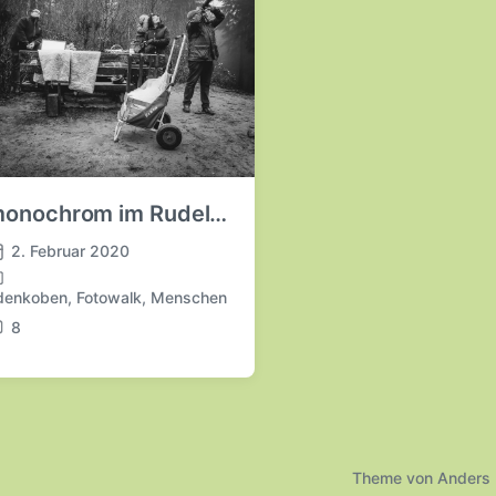
onochrom im Rudel…
2. Februar 2020
denkoben
,
Fotowalk
,
Menschen
8
Theme von
Anders 