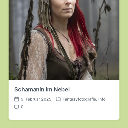
Schamanin im Nebel
9. Februar 2025
Fantasyfotografie
,
Info
V
V
0
e
e
K
r
r
o
ö
ö
m
f
f
m