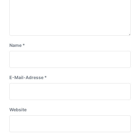
r
m
a
a
g
g
:
:
Name
*
E-Mail-Adresse
*
Website