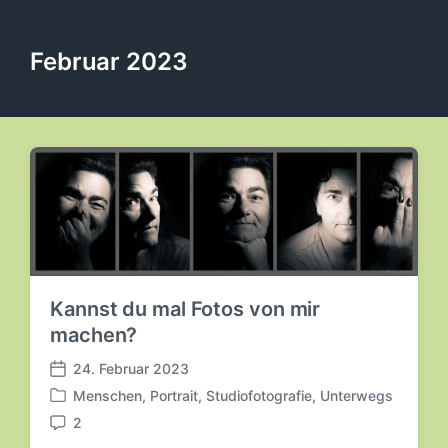
Februar 2023
Kannst du mal Fotos von mir
machen?
24. Februar 2023
V
Menschen
,
Portrait
,
Studiofotografie
,
Unterwegs
e
V
r
2
e
K
ö
r