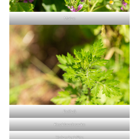
Malve
Beifuß
Knoblauchrauke
Holunderblüte