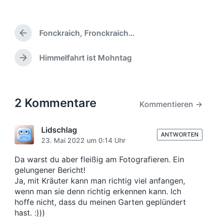
r
o
f
ö
m
f
f
m
e
f
Fonckraich, Fronckraich…
e
V
n
e
n
o
t
n
r
t
Himmelfahrt ist Mohntag
l
N
t
h
a
i
ä
l
e
r
c
c
i
r
e
h
h
c
i
u
s
2 Kommentare
h
Kommentieren →
g
n
t
t
e
e
g
i
r
r
Lidschlag
s
n
B
ANTWORTEN
B
d
23. Mai 2022 um 0:14 Uhr
e
e
a
i
i
Da warst du aber fleißig am Fotografieren. Ein
t
t
t
gelungener Bericht!
u
r
r
Ja, mit Kräuter kann man richtig viel anfangen,
m
a
a
wenn man sie denn richtig erkennen kann. Ich
g
g
:
hoffe nicht, dass du meinen Garten geplündert
:
hast. :)))