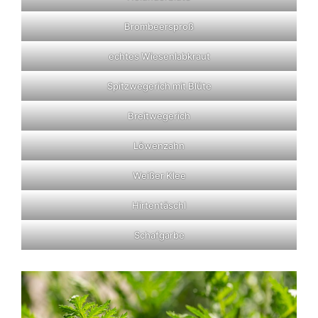
Brombeersproß
echtes Wiesenlabkraut
Spitzwegerich mit Blüte
Breitwegerich
Löwenzahn
Weißer Klee
Hirtentäschl
Schafgarbe