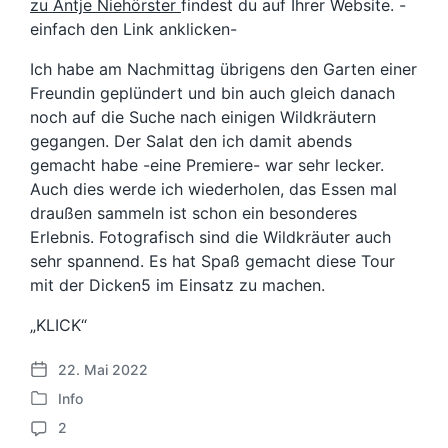
zu Antje Niehörster
findest du auf Ihrer Website. -
einfach den Link anklicken-
Ich habe am Nachmittag übrigens den Garten einer
Freundin geplündert und bin auch gleich danach
noch auf die Suche nach einigen Wildkräutern
gegangen. Der Salat den ich damit abends
gemacht habe -eine Premiere- war sehr lecker.
Auch dies werde ich wiederholen, das Essen mal
draußen sammeln ist schon ein besonderes
Erlebnis. Fotografisch sind die Wildkräuter auch
sehr spannend. Es hat Spaß gemacht diese Tour
mit der Dicken5 im Einsatz zu machen.
„KLICK“
22. Mai 2022
V
Info
e
V
r
2
e
K
ö