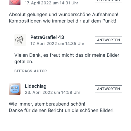
B
d
17. April 2022 um 14:31 Uhr
e
e
a
i
i
Absolut gelungen und wunderschöne Aufnahmen!
t
t
t
Kompositionen wie immer bei dir auf dem Punkt!
u
r
r
m
a
a
g
PetraGrafie143
g
:
ANTWORTEN
:
17. April 2022 um 14:35 Uhr
Vielen Dank, es freut micht das dir meine Bilder
gefallen.
BEITRAGS-AUTOR
Lidschlag
ANTWORTEN
23. April 2022 um 14:59 Uhr
Wie immer, atemberaubend schön!
Danke für deinen Bericht un die schönen Bilder!