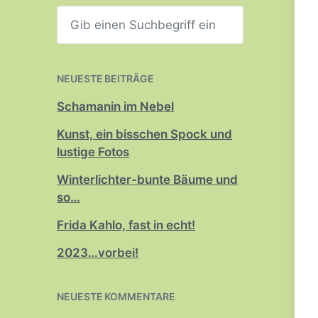
S
u
c
h
e
n
NEUESTE BEITRÄGE
Schamanin im Nebel
Kunst, ein bisschen Spock und
lustige Fotos
Winterlichter-bunte Bäume und
so…
Frida Kahlo, fast in echt!
2023…vorbei!
NEUESTE KOMMENTARE