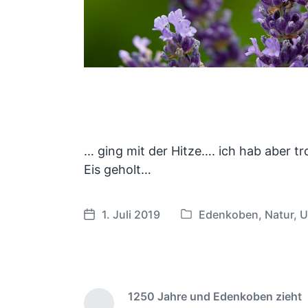
… ging mit der Hitze…. ich hab aber t
Eis geholt…
1. Juli 2019
Edenkoben
,
Natur
,
U
V
V
e
e
r
r
ö
ö
f
f
1250 Jahre und Edenkoben zieht
f
f