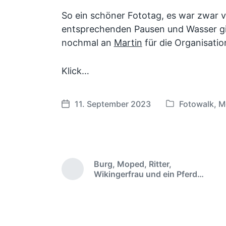
So ein schöner Fototag, es war zwar v
entsprechenden Pausen und Wasser g
nochmal an
Martin
für die Organisatio
Klick…
11. September 2023
Fotowalk
,
M
V
V
e
e
r
r
ö
ö
f
f
Burg, Moped, Ritter,
f
f
V
Wikingerfrau und ein Pferd…
e
e
o
r
n
n
h
t
t
e
l
l
r