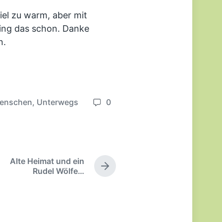
iel zu warm, aber mit
ing das schon. Danke
n.
enschen
,
Unterwegs
0
K
o
m
m
e
Alte Heimat und ein
n
N
Rudel Wölfe…
t
ä
c
a
h
r
s
e
t