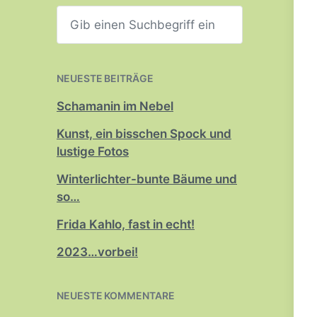
S
u
c
h
e
n
NEUESTE BEITRÄGE
Schamanin im Nebel
Kunst, ein bisschen Spock und
lustige Fotos
Winterlichter-bunte Bäume und
so…
Frida Kahlo, fast in echt!
2023…vorbei!
NEUESTE KOMMENTARE