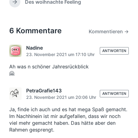
r
t
Des woihnachte Feeling
l
N
t
h
a
i
ä
l
e
r
c
c
i
r
e
h
h
c
i
u
s
6 Kommentare
h
Kommentieren →
g
n
t
t
e
e
g
i
r
r
Nadine
s
n
B
ANTWORTEN
B
d
23. November 2021 um 17:10 Uhr
e
e
a
i
i
Ah was n schöner Jahresrückblick
t
t
t
🤗
u
r
r
m
a
a
g
PetraGrafie143
g
:
ANTWORTEN
:
23. November 2021 um 20:06 Uhr
Ja, finde ich auch und es hat mega Spaß gemacht.
Im Nachhinein ist mir aufgefallen, dass wir noch
viel mehr gemacht haben. Das hätte aber den
Rahmen gesprengt.