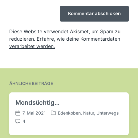
Diese Website verwendet Akismet, um Spam zu
reduzieren.
Erfahre, wie deine Kommentardaten
verarbeitet werden.
ÄHNLICHE BEITRÄGE
Mondsüchtig…
7. Mai 2021
Edenkoben
,
Natur
,
Unterwegs
V
V
4
e
e
K
r
r
o
ö
ö
m