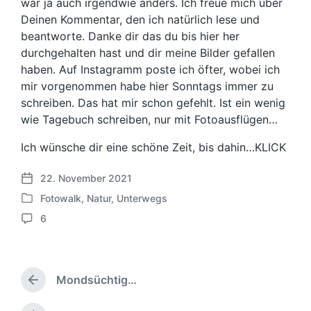
war ja auch irgendwie anders. Ich freue mich über
Deinen Kommentar, den ich natürlich lese und
beantworte. Danke dir das du bis hier her
durchgehalten hast und dir meine Bilder gefallen
haben. Auf Instagramm poste ich öfter, wobei ich
mir vorgenommen habe hier Sonntags immer zu
schreiben. Das hat mir schon gefehlt. Ist ein wenig
wie Tagebuch schreiben, nur mit Fotoausflügen…
Ich wünsche dir eine schöne Zeit, bis dahin…KLICK
22. November 2021
V
Fotowalk
,
Natur
,
Unterwegs
e
V
r
6
e
K
ö
r
o
f
ö
m
f
f
m
e
f
Mondsüchtig…
e
V
n
e
n
o
t
n