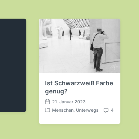
Ist Schwarzweiß Farbe
genug?
21. Januar 2023
V
Menschen
,
Unterwegs
4
e
V
K
r
e
o
ö
r
m
f
ö
m
f
f